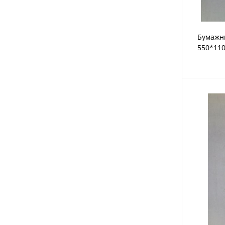
Бумажны
550*110