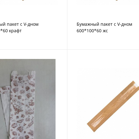
й пакет с V-дном
Бумажный пакет с V-дном
*60 крафт
600*100*60 жс