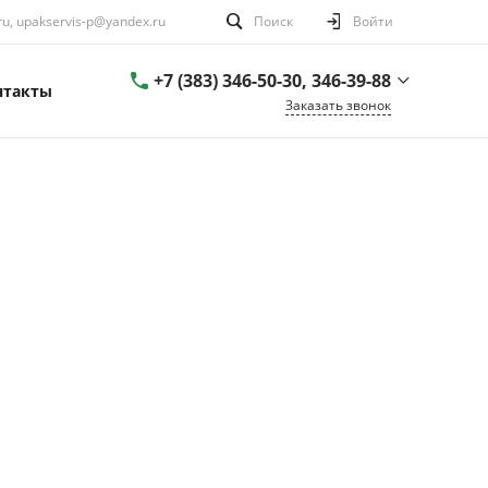
u, upakservis-p@yandex.ru
Поиск
Войти
+7 (383) 346-50-30, 346-39-88
нтакты
Заказать звонок
г. Новосибирск, ул.Выборная, 199
Пн-Пт: 9:00-17:00
Cб-Вс: Выходной